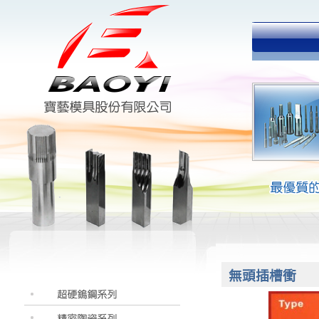
無頭插槽衝