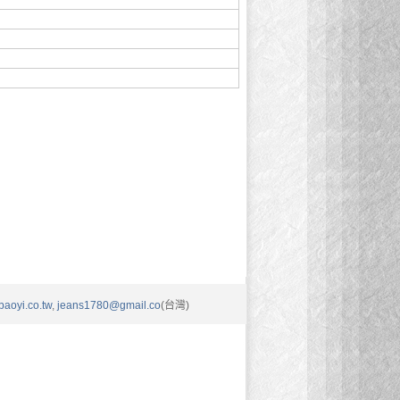
aoyi.co.tw
,
jeans1780@gmail.co
(台灣)